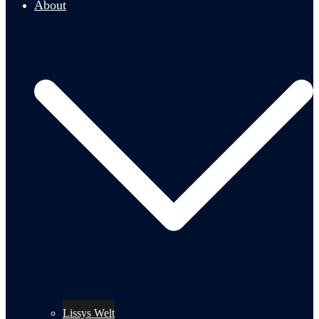
About
Lissys Welt