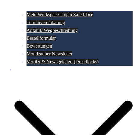
Mein Workspace = dein Safe Place
Terminvereinbarung
Anfahrt/ Wegbeschreibung
Bestellformular
Bewertungen
Mondzauber Newsletter
Verfilzt & Newsgelettert (Dreadlocks)
Team Dreadzauber