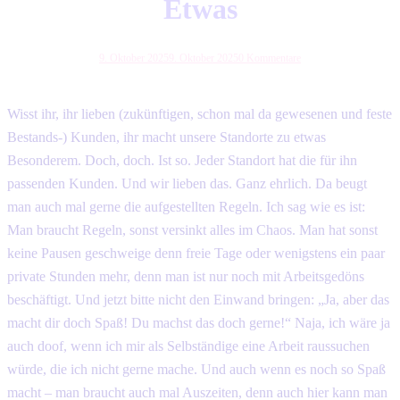
Etwas
9. Oktober 2025
9. Oktober 2025
0 Kommentare
Wisst ihr, ihr lieben (zukünftigen, schon mal da gewesenen und feste
Bestands-) Kunden, ihr macht unsere Standorte zu etwas
Besonderem. Doch, doch. Ist so. Jeder Standort hat die für ihn
passenden Kunden. Und wir lieben das. Ganz ehrlich. Da beugt
man auch mal gerne die aufgestellten Regeln. Ich sag wie es ist:
Man braucht Regeln, sonst versinkt alles im Chaos. Man hat sonst
keine Pausen geschweige denn freie Tage oder wenigstens ein paar
private Stunden mehr, denn man ist nur noch mit Arbeitsgedöns
beschäftigt. Und jetzt bitte nicht den Einwand bringen: „Ja, aber das
macht dir doch Spaß! Du machst das doch gerne!“ Naja, ich wäre ja
auch doof, wenn ich mir als Selbständige eine Arbeit raussuchen
würde, die ich nicht gerne mache. Und auch wenn es noch so Spaß
macht – man braucht auch mal Auszeiten, denn auch hier kann man