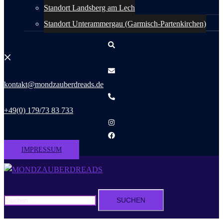
Standort Landsberg am Lech
Standort Unterammergau (Garmisch-Partenkirchen)
Suche
kontakt@mondzauberdreads.de
+49(0) 179/73 83 733
IMPRESSUM
Menü
umschalten
Suchen
nach: