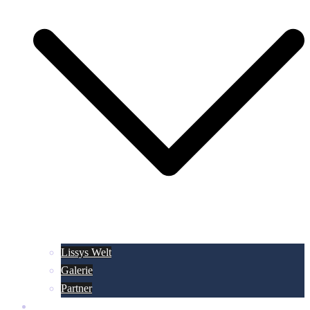
Lissys Welt
Galerie
Partner
Über Dreadlocks